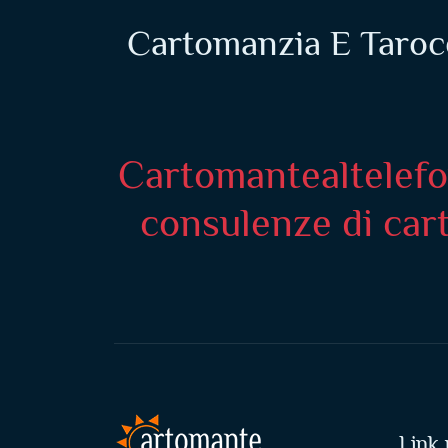
Cartomanzia E Tarocc
Cartomantealtelefon
consulenze di cart
Link u